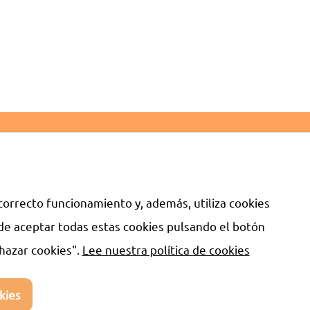
 COOKIES
FAQ
orrecto funcionamiento y, además, utiliza cookies
uede aceptar todas estas cookies pulsando el botón
25 Tecnología de Salud y
Bienestar
chazar cookies".
Lee nuestra política de cookies
kies