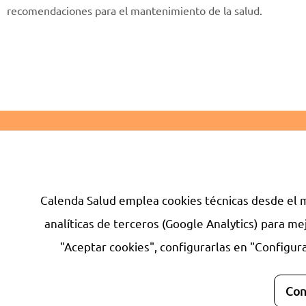
recomendaciones para el mantenimiento de la salud.
CONDICIONES GE
Calenda Salud emplea cookies técnicas desde el m
analíticas de terceros (Google Analytics) para me
Calenda
es 
"Aceptar cookies", configurarlas en "Configur
empresa de
de experien
profesional
Con