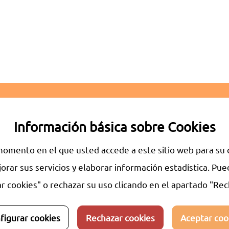
NERALES
RGPD
AVISO LEGAL
POLÍTICA DE
Información básica sobre Cookies
omento en el que usted accede a este sitio web para su c
jorar sus servicios y elaborar información estadística. P
© 20
un servicio de
Tecnología de Salud y Bienestar,
ar cookies" o rechazar su uso clicando en el apartado "Re
l
Grupo Nueva Mutua Sanitaria.
Más de 65 años
cia cuidando de la salud y la calidad de vida de los
es.
figurar cookies
Rechazar cookies
Aceptar coo