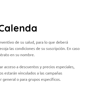
son
opcionales.
Son
necesarias
para que
 Calenda
funcione la
web.
eventivo de su salud, para lo que deberá
ecoja las condiciones de su suscripción. En caso
Estadísticas
ontrato en su nombre.
Para que
podamos
mejorar la
r acceso a descuentos y precios especiales,
funcionalidad
os estarán vinculados a las campañas
y estructura
 general o para grupos específicos.
de la web, en
base a
cómo se usa
la web.