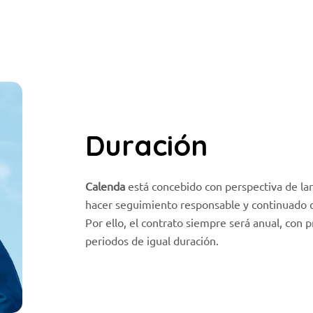
Experiencia
Para que
nuestra web
funcione lo
mejor posible
durante tu
visita. Si
rechaza estas
cookies,
Duración
algunas
funcionalidades
desaparecerán
Calenda
está concebido con perspectiva de la
de la web.
hacer seguimiento responsable y continuado de
Por ello, el contrato siempre será anual, con 
Marketing
periodos de igual duración.
Al compartir tus
intereses y
comportamiento
mientras visitas