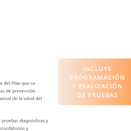
nuestro sitio,
aumentas la
posibilidad de
ver contenido y
ofertas
personalizados.
INCLUYE
PROGRAMACIÓN
e del Plan que se
Y REALIZACIÓN
idas de prevención
DE PRUEBAS
anual de la salud del
s pruebas diagnósticas y
ecordatorios y